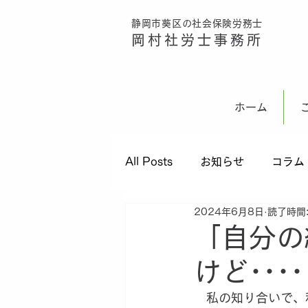
静岡市葵区の社会保険労務士
ボタン
岡村社労士事務所
ホーム
All Posts
お知らせ
コラム
2024年6月8日
読了時間:
「自分の
けど････
　私の知り合いで、