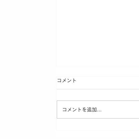
人の意識・行動の変化
コメント
最近自分の周りで急激に意識や行
動が変化しつつあるなと感じる人
に出会いました。 なぜその人の
コメントを追加…
意識や行動がそうなったのか、当
然本人しかわかりかねるのですが
私的には ・客観的に自分を認め
てくれる出来事があり、モチベー