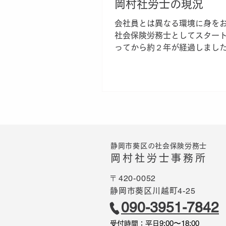
岡村社労士の現況
会社員とは異なる環境に身を
社会保険労務士としてスター
ってから約２年が経過しました
げさまで単発のお仕事はいた
になり、ほんの少しではあり
げかけられた案件に対しどう
かの経験も積んでまいりました。
静岡市葵区の社会保険労務士
岡村社労士事務所
〒420-0052
4-25
静岡市葵区川越町
090-3951-7842
9:00〜18:00
受付時間：平日