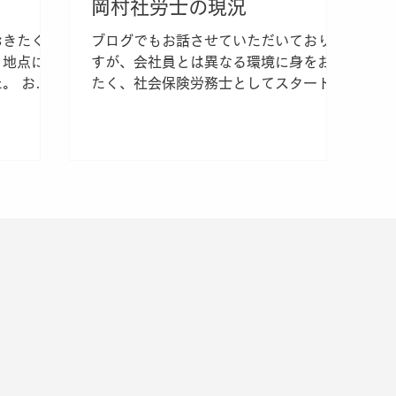
岡村社労士の現況
おきたく、
ブログでもお話させていただいておりま
ト地点に立
すが、会社員とは異なる環境に身をおき
。 おか
たく、社会保険労務士としてスタート地
だけるよう
点に立ったばかりです。 会社員から開
ますが、投
業社労士への転身ですので、現状におい
対応すべき
てお客様は皆無です。 ということは、
...
投げかけられた案件に対し十分すぎる時
間を有していることにな...