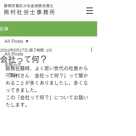
静岡市葵区の社会保険労務士
岡村社労士事務所
記事
All Posts
2022年5月27日
読了時間: 2分
All Posts
会社って何？
お知らせ
総務在籍時、よく若い世代の社員から
コラム
「岡村さん　会社って何？」って聞か
れることが多くありましたし、多くな
ってきました。
この「会社って何？」についてお話い
たします。