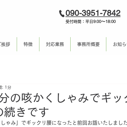
090-3951-7842
9:00〜18:00
受付時間：平日
ご挨拶
特徴
対応業務
事務所概要
お知ら
: 1分
分の咳かくしゃみでギッ
･の続きです