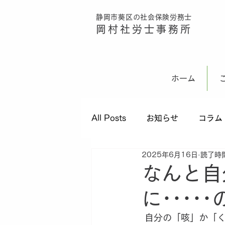
静岡市葵区の社会保険労務士
ボタン
岡村社労士事務所
ホーム
All Posts
お知らせ
コラム
2025年6月16日
読了時間
なんと自
に････
 自分の「咳」か「くしゃみ」でギックリ腰になったと前回お話いたしました。ギックリ腰