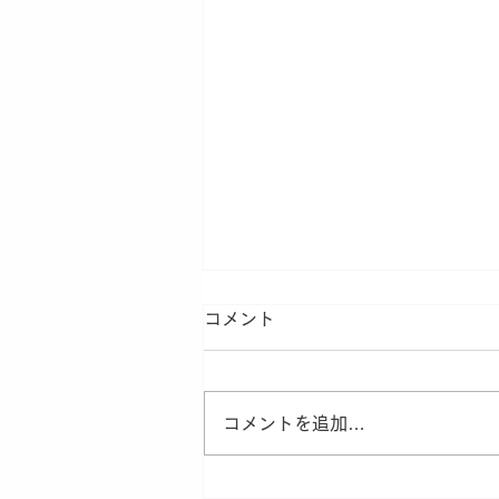
人の意識・行動の変化
コメント
最近自分の周りで急激に意識や行
動が変化しつつあるなと感じる人
に出会いました。 なぜその人の
コメントを追加…
意識や行動がそうなったのか、当
然本人しかわかりかねるのですが